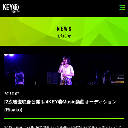
NEWS
お知らせ
2017.11.07
[2次審査映像公開!]#4KEY⑩Music楽曲オーディション
(Risako)
9/10(日)Fukuoka INSAで開催された第4回KEY⑩Music楽曲オーディション2