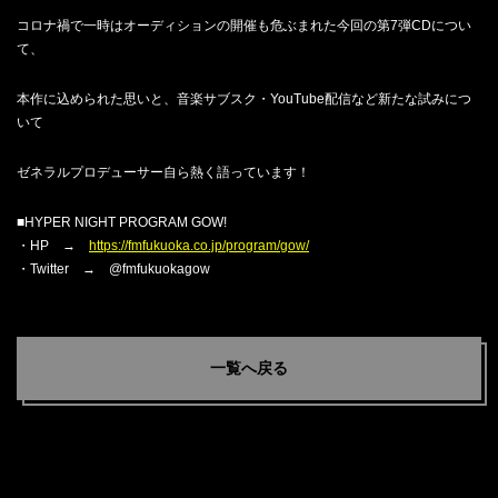
コロナ禍で一時はオーディションの開催も危ぶまれた今回の第7弾CDについ
て、
本作に込められた思いと、音楽サブスク・YouTube配信など新たな試みにつ
いて
ゼネラルプロデューサー自ら熱く語っています！
■HYPER NIGHT PROGRAM GOW!
・HP →
https://fmfukuoka.co.jp/program/gow/
・Twitter → @fmfukuokagow
一覧へ戻る